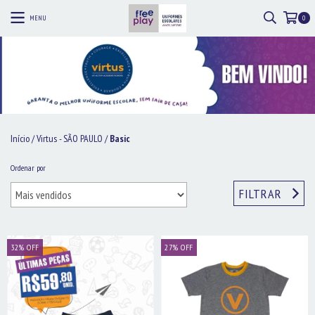
MENU
0
Início
/
Virtus - SÃO PAULO
/
Basic
Ordenar por
FILTRAR
32
%
OFF
27
%
OFF